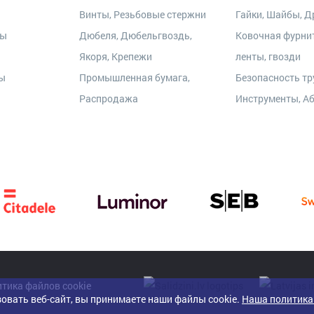
Винты, Резьбовые стержни
Гайки, Шайбы, Др
ры
Дюбеля, Дюбельгвоздь,
Ковочная фурни
Якоря, Крепежи
ленты, гвозди
ты
Промышленная бумага,
Безопасность тр
Распродажа
Инструменты, А
тика файлов cookie
овать веб-сайт, вы принимаете наши файлы cookie.
Наша политика