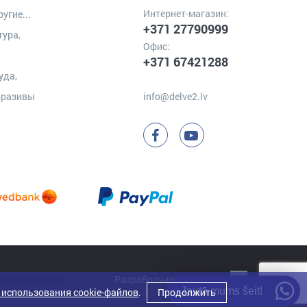
Интернет-магазин:
угие...
+371 27790999
тура,
Офис:
+371 67421288
уда,
бразивы
info@delve2.lv
Разработчик:
Clarus
Jautā mums šeit!
 использования cookie-файлов
.
Продолжить