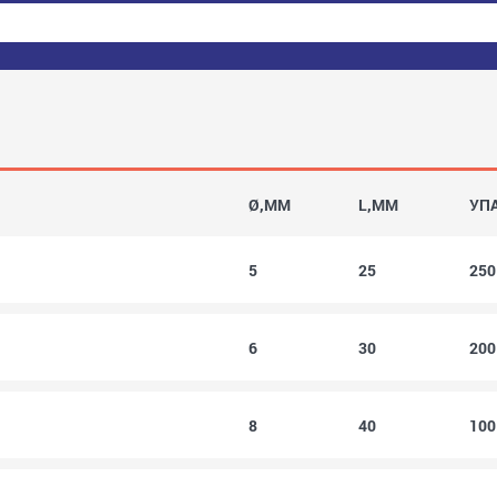
Ø,MM
L,MM
УП
5
25
25
6
30
20
8
40
10