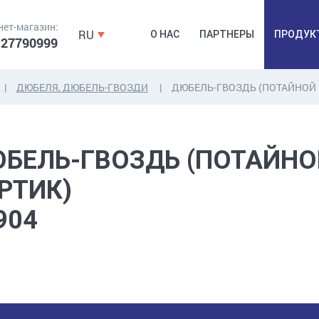
нет-магазин:
RU
О НАС
ПАРТНЕРЫ
ПРОДУК
 27790999
ДЮБЕЛЯ, ДЮБЕЛЬ-ГВОЗДИ
ДЮБЕЛЬ-ГВОЗДЬ (ПОТАЙНОЙ 
ДЮБЕЛЯ,
КОВОЧНАЯ
ПРОМ
ДЮБЕЛЬГВОЗДЬ,
ФУРНИТУРА,
Б
БЕЛЬ-ГВОЗДЬ (ПОТАЙНО
ЯКОРЯ, КРЕПЕЖИ
ЛЕНТЫ, ГВОЗДИ
РАС
РТИК)
904