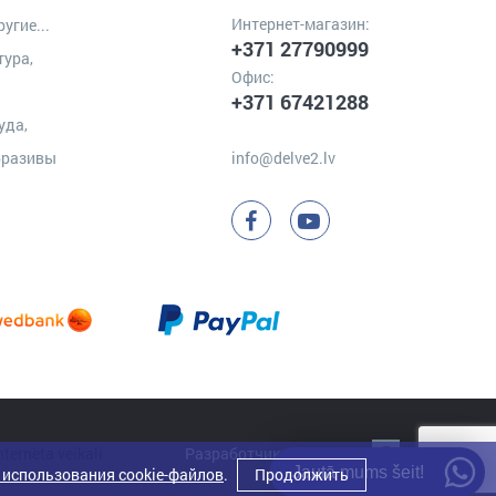
Интернет-магазин:
угие...
+371 27790999
тура,
Офис:
+371 67421288
уда,
бразивы
info@delve2.lv
Разработчик:
Clarus
Jautā mums šeit!
 использования cookie-файлов
.
Продолжить