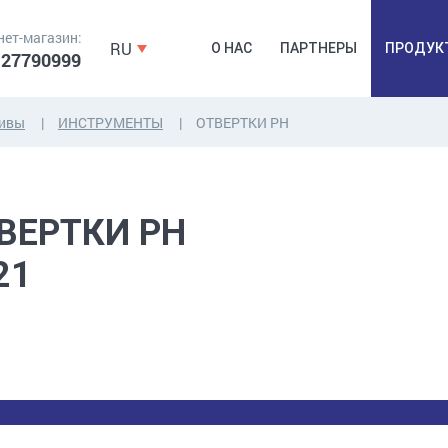
нет-магазин:
RU
О НАС
ПАРТНЕРЫ
ПРОДУК
 27790999
зивы
ИНСТРУМЕНТЫ
ОТВЕРТКИ PH
ДЮБЕЛЯ,
КОВОЧНАЯ
ПРОМ
ДЮБЕЛЬГВОЗДЬ,
ФУРНИТУРА,
Б
ВЕРТКИ PH
ЯКОРЯ, КРЕПЕЖИ
ЛЕНТЫ, ГВОЗДИ
РАС
21