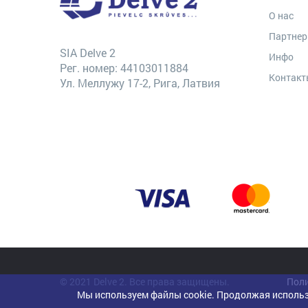
О нас
Партне
SIA Delve 2
Инфо
Рег. номер: 44103011884
Контак
Ул. Меллужу 17-2, Рига, Латвия
© 2021 Delve 2. Все права защищены.
Поли
Мы используем файлы cookie. Продолжая использ