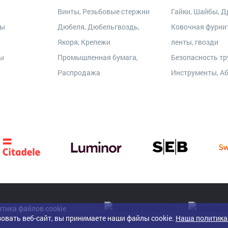
Винты, Резьбовые стержни
Гайки, Шайбы, Др
ры
Дюбеля, Дюбельгвоздь,
Ковочная фурни
Якоря, Крепежи
ленты, гвозди
ты
Промышленная бумага,
Безопасность тр
Распродажа
Инструменты, А
тика файлов cookie
овать веб-сайт, вы принимаете наши файлы cookie.
Наша политика