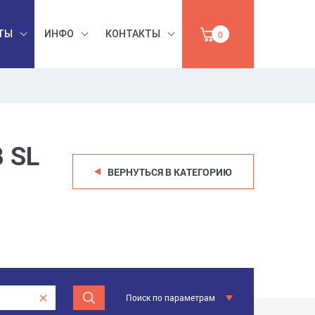
ТЫ
ИНФО
КОНТАКТЫ
0
БЕЗОПАСНОСТЬ
ЫШЛЕННАЯ
ТРУДА,
 SL
УМАГА,
ИНСТРУМЕНТЫ,
ПРОДАЖА
АБРАЗИВЫ
ВЕРНУТЬСЯ В КАТЕГОРИЮ
Поиск по параметрам