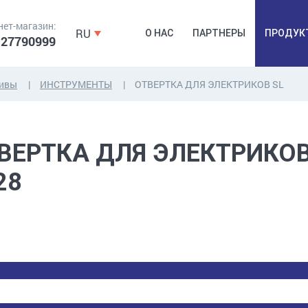
нет-магазин:
RU
О НАС
ПАРТНЕРЫ
ПРОДУК
 27790999
зивы
ИНСТРУМЕНТЫ
ОТВЕРТКА ДЛЯ ЭЛЕКТРИКОВ SL
ДЮБЕЛЯ,
КОВОЧНАЯ
ПРОМ
ВЕРТКА ДЛЯ ЭЛЕКТРИКОВ
ДЮБЕЛЬГВОЗДЬ,
ФУРНИТУРА,
Б
ЯКОРЯ, КРЕПЕЖИ
ЛЕНТЫ, ГВОЗДИ
РАС
28