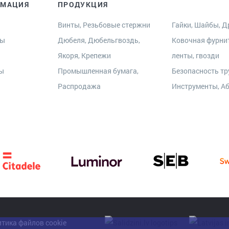
РМАЦИЯ
ПРОДУКЦИЯ
Винты, Резьбовые стержни
Гайки, Шайбы, Др
ры
Дюбеля, Дюбельгвоздь,
Ковочная фурни
Якоря, Крепежи
ленты, гвозди
ты
Промышленная бумага,
Безопасность тр
Распродажа
Инструменты, А
тика файлов cookie