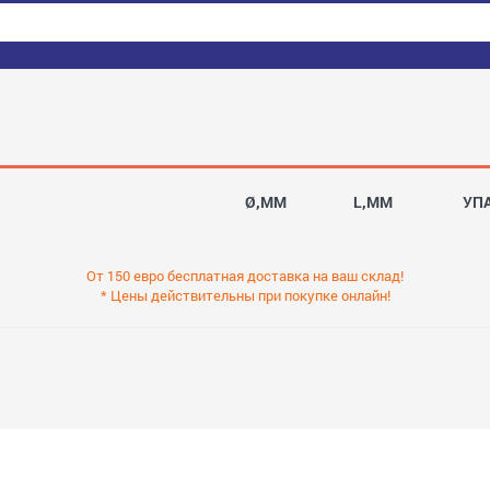
Ø,MM
L,MM
УП
От 150 евро бесплатная доставка на ваш склад!
* Цены действительны при покупке онлайн!