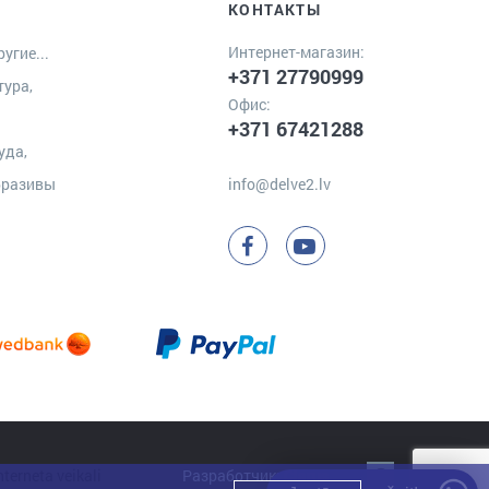
КОНТАКТЫ
Интернет-магазин:
угие...
+371 27790999
тура,
Офис:
+371 67421288
уда,
бразивы
info@delve2.lv
Разработчик:
Clarus