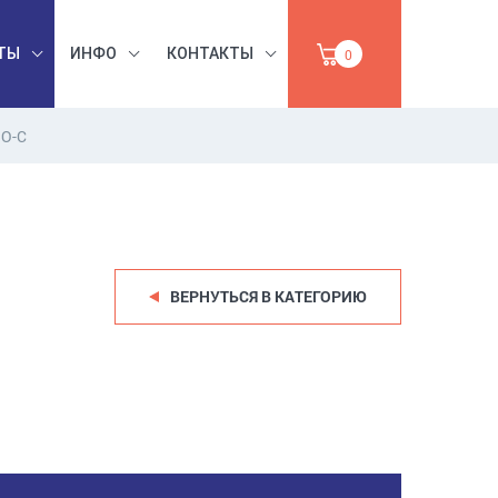
ТЫ
ИНФО
КОНТАКТЫ
0
O-C
БЕЗОПАСНОСТЬ
ЫШЛЕННАЯ
ТРУДА,
УМАГА,
ИНСТРУМЕНТЫ,
ПРОДАЖА
АБРАЗИВЫ
ВЕРНУТЬСЯ В КАТЕГОРИЮ