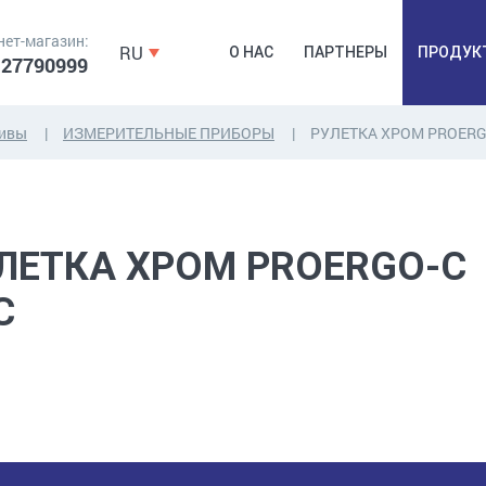
нет-магазин:
RU
О НАС
ПАРТНЕРЫ
ПРОДУК
 27790999
зивы
ИЗМЕРИТЕЛЬНЫЕ ПРИБОРЫ
РУЛЕТКА ХРОМ PROERG
ДЮБЕЛЯ,
КОВОЧНАЯ
ПРОМ
ДЮБЕЛЬГВОЗДЬ,
ФУРНИТУРА,
Б
ЯКОРЯ, КРЕПЕЖИ
ЛЕНТЫ, ГВОЗДИ
РАС
ЛЕТКА ХРОМ PROERGO-C
C