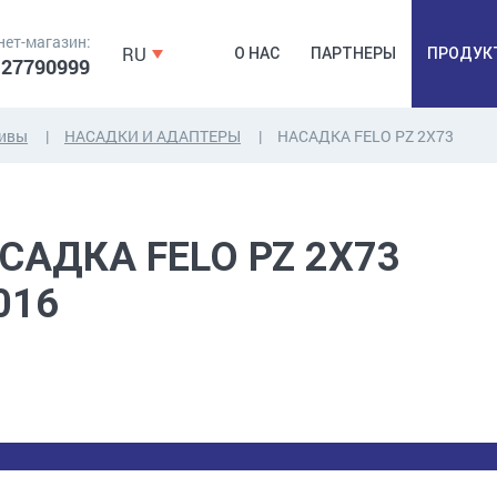
нет-магазин:
RU
О НАС
ПАРТНЕРЫ
ПРОДУК
 27790999
зивы
НАСАДКИ И АДАПТЕРЫ
НАСАДКA FELO PZ 2X73
ДЮБЕЛЯ,
КОВОЧНАЯ
ПРОМ
ДЮБЕЛЬГВОЗДЬ,
ФУРНИТУРА,
Б
САДКA FELO PZ 2X73
ЯКОРЯ, КРЕПЕЖИ
ЛЕНТЫ, ГВОЗДИ
РАС
016