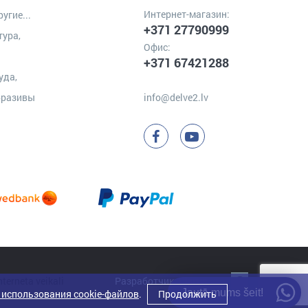
Интернет-магазин:
угие...
+371 27790999
тура,
Офис:
+371 67421288
уда,
бразивы
info@delve2.lv
Разработчик:
Clarus
Jautā mums šeit!
 использования cookie-файлов
.
Продолжить