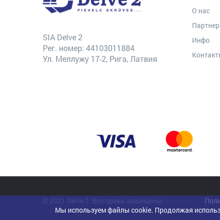
О нас
Партне
SIA Delve 2
Инфо
Рег. номер: 44103011884
Контак
Ул. Меллужу 17-2, Рига, Латвия
© 2021 Delve 2. Все права защищены.
Поли
Мы используем файлы cookie. Продолжая использ