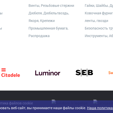
Винты, Резьбовые стержни
Гайки, Шайбы, Др
ры
Дюбеля, Дюбельгвоздь,
Ковочная фурни
Якоря, Крепежи
ленты, гвозди
ты
Промышленная бумага,
Безопасность тр
Распродажа
Инструменты, А
тика файлов cookie
овать веб-сайт, вы принимаете наши файлы cookie.
Наша политика