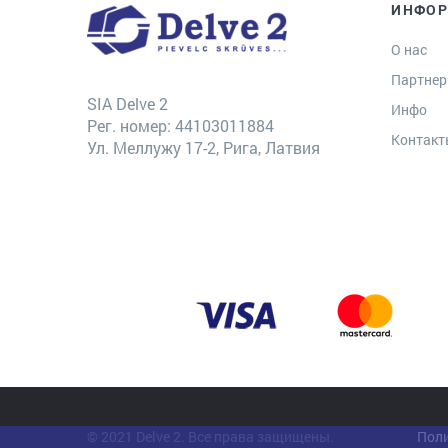
ИНФО
О нас
Партне
SIA Delve 2
Инфо
Рег. номер: 44103011884
Контак
Ул. Меллужу 17-2, Рига, Латвия
© 2021 Delve 2. Все права защищены.
Поли