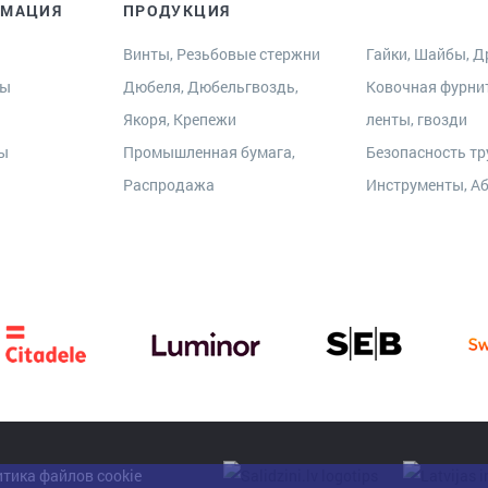
РМАЦИЯ
ПРОДУКЦИЯ
Винты, Резьбовые стержни
Гайки, Шайбы, Др
ры
Дюбеля, Дюбельгвоздь,
Ковочная фурни
Якоря, Крепежи
ленты, гвозди
ты
Промышленная бумага,
Безопасность тр
Распродажа
Инструменты, А
тика файлов cookie