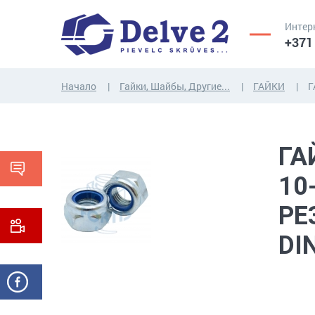
Интер
+371
Начало
Гайки, Шайбы, Другие...
ГАЙКИ
Г
ВИНТЫ,
ГАЙКИ,
ГА
РЕЗЬБОВЫЕ
ШАЙБЫ,
СТЕРЖНИ
ДРУГИЕ...
10
РЕ
DI