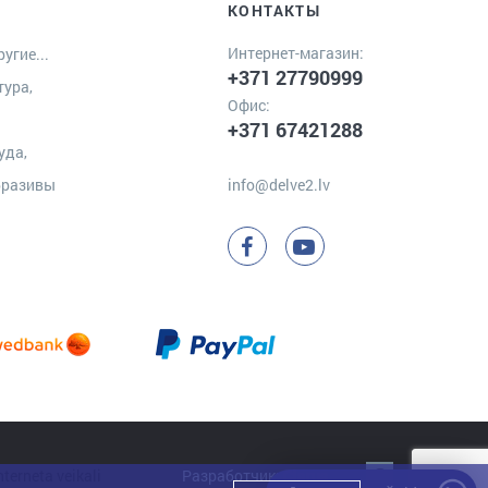
КОНТАКТЫ
Интернет-магазин:
угие...
+371 27790999
тура,
Офис:
+371 67421288
уда,
бразивы
info@delve2.lv
Разработчик:
Clarus