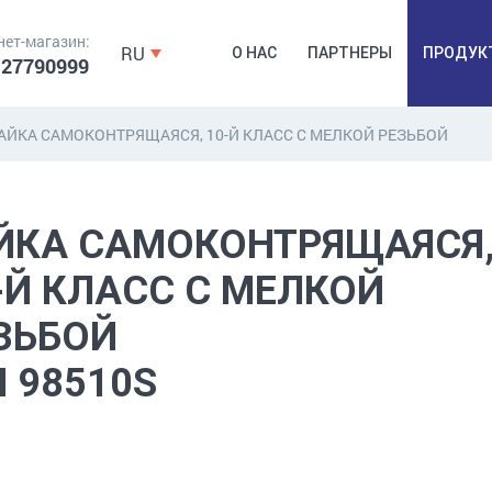
нет-магазин:
RU
О НАС
ПАРТНЕРЫ
ПРОДУК
 27790999
АЙКА САМОКОНТРЯЩАЯСЯ, 10-Й КЛАСС C МЕЛКОЙ РЕЗЬБОЙ
ДЮБЕЛЯ,
КОВОЧНАЯ
ПРОМ
ЙКА САМОКОНТРЯЩАЯСЯ
ДЮБЕЛЬГВОЗДЬ,
ФУРНИТУРА,
Б
ЯКОРЯ, КРЕПЕЖИ
ЛЕНТЫ, ГВОЗДИ
РАС
-Й КЛАСС C МЕЛКОЙ
ЗЬБОЙ
N 98510S