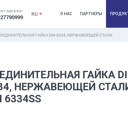
нет-магазин:
RU
О НАС
ПАРТНЕРЫ
ПРОДУК
 27790999
ОЕДИНИТЕЛЬНАЯ ГАЙКА DIN 6334, НЕРЖАВЕЮЩЕЙ СТАЛИ
ДЮБЕЛЯ,
КОВОЧНАЯ
ПРОМ
ДЮБЕЛЬГВОЗДЬ,
ФУРНИТУРА,
Б
ЯКОРЯ, КРЕПЕЖИ
ЛЕНТЫ, ГВОЗДИ
РАС
ЕДИНИТЕЛЬНАЯ ГАЙКА D
34, НЕРЖАВЕЮЩЕЙ СТАЛ
N 6334SS