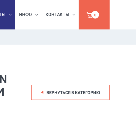
ТЫ
ИНФО
КОНТАКТЫ
0
БЕЗОПАСНОСТЬ
ЫШЛЕННАЯ
ТРУДА,
УМАГА,
ИНСТРУМЕНТЫ,
ПРОДАЖА
АБРАЗИВЫ
IN
И
ВЕРНУТЬСЯ В КАТЕГОРИЮ