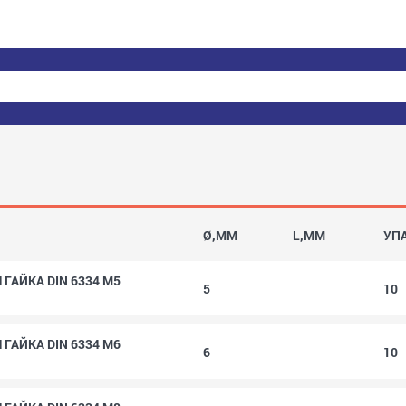
Ø,MM
L,MM
УП
ГАЙКА DIN 6334 M5
5
10
ГАЙКА DIN 6334 M6
6
10