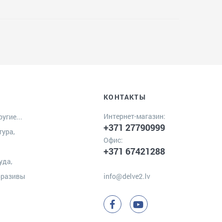
КОНТАКТЫ
Интернет-магазин:
угие...
+371 27790999
тура,
Офис:
+371 67421288
уда,
бразивы
info@delve2.lv