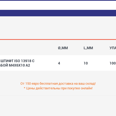
Ø,MM
L,MM
УП
ТИФТ ISO 13918 С
4
10
10
БОЙ M4X6X10 A2
От 150 евро бесплатная доставка на ваш склад!
* Цены действительны при покупке онлайн!