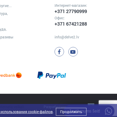
Интернет-магазин:
угие...
+371 27790999
тура,
Офис:
+371 67421288
уда,
бразивы
info@delve2.lv
Разработчик:
Clarus
Jautā mums šeit!
 использования cookie-файлов
.
Продолжить