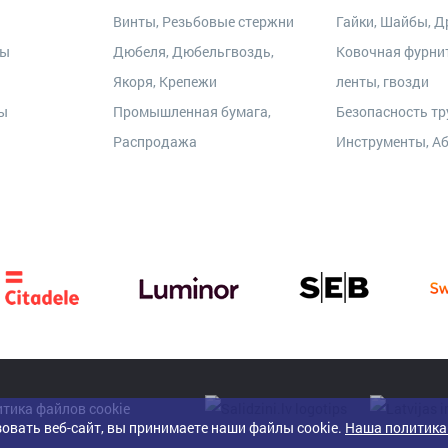
Винты, Резьбовые стержни
Гайки, Шайбы, Др
ры
Дюбеля, Дюбельгвоздь,
Ковочная фурни
Якоря, Крепежи
ленты, гвозди
ты
Промышленная бумага,
Безопасность тр
Распродажа
Инструменты, А
тика файлов cookie
овать веб-сайт, вы принимаете наши файлы cookie.
Наша политика