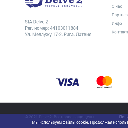
О нас
Партне
SIA Delve 2
Инфо
Рег. номер: 44103011884
Контак
Ул. Меллужу 17-2, Рига, Латвия
© 2021 Delve 2. Все права защищены.
Поли
Мы используем файлы cookie. Продолжая использ