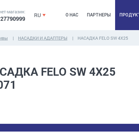
нет-магазин:
RU
О НАС
ПАРТНЕРЫ
ПРОДУК
 27790999
зивы
НАСАДКИ И АДАПТЕРЫ
НАСАДКA FELO SW 4X25
ДЮБЕЛЯ,
КОВОЧНАЯ
ПРОМ
ДЮБЕЛЬГВОЗДЬ,
ФУРНИТУРА,
Б
САДКA FELO SW 4X25
ЯКОРЯ, КРЕПЕЖИ
ЛЕНТЫ, ГВОЗДИ
РАС
071