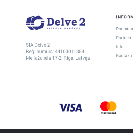
INFOR
Par mum
Partneri
SIA Delve 2
Info
Reģ. numurs: 44103011884
Kontakti
Mellužu iela 17-2, Rīga, Latvija