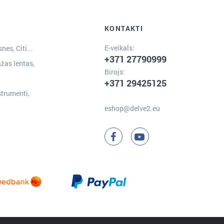
KONTAKTI
E-veikals:
nes, Citi...
+371 27790999
žas lentas,
Birojs:
+371 29425125
strumenti,
eshop@delve2.eu