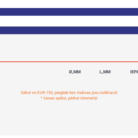
Ø,MM
L,MM
IEP
Sākot no EUR 150, piegāde bez maksas jūsu noliktavā!
* Cenas spēkā, pērkot internetā!