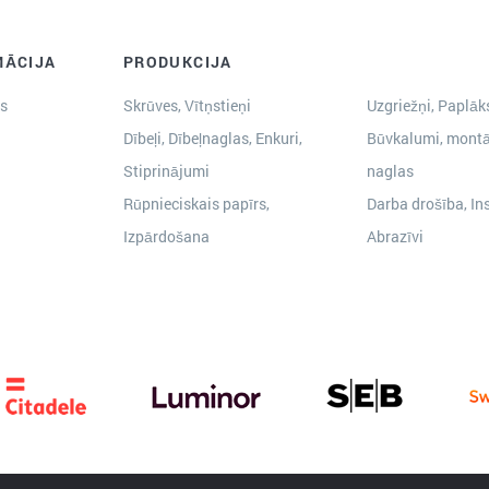
MĀCIJA
PRODUKCIJA
s
Skrūves, Vītņstieņi
Uzgriežņi, Paplāks
Dībeļi, Dībeļnaglas, Enkuri,
Būvkalumi, montā
Stiprinājumi
naglas
Rūpnieciskais papīrs,
Darba drošība, In
Izpārdošana
Abrazīvi