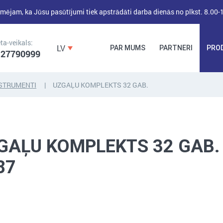
mējam, ka Jūsu pasūtījumi tiek apstrādāti darba dienās no plkst. 8.00-
ta-veikals:
LV
PAR MUMS
PARTNERI
PRO
 27790999
STRUMENTI
UZGAĻU KOMPLEKTS 32 GAB.
DĪBEĻI,
DĪBEĻNAGLAS,
BŪVKALUMI,
ENKURI,
MONTĀŽAS
STIPRINĀJUMI
LENTAS, NAGLAS
GAĻU KOMPLEKTS 32 GAB.
87