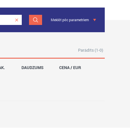
Meklēt pēc parametriem
Parādīts (1-0)
AK.
DAUDZUMS
CENA / EUR