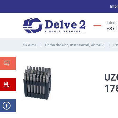
Infor
Interne
+371
Sākums
Darba drošība, Instrumenti, Abrazīvi
IN
UZGRIEŽŅI,
SKRŪVES,
PAPLĀKSNES,
VĪTŅSTIEŅI
CITI...
UZ
17