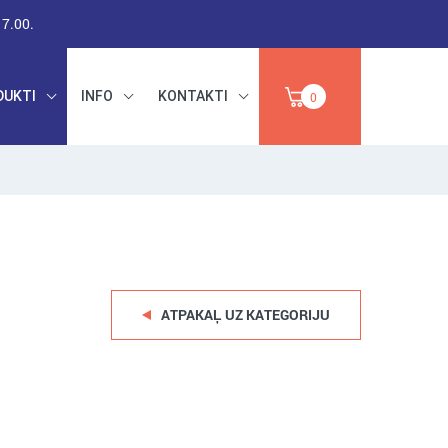
17.00.
DUKTI
INFO
KONTAKTI
0
RŪPNIECISKAIS
DARBA DROŠĪBA,
PAPĪRS,
INSTRUMENTI,
IZPĀRDOŠANA
ABRAZĪVI
ATPAKAĻ UZ KATEGORIJU