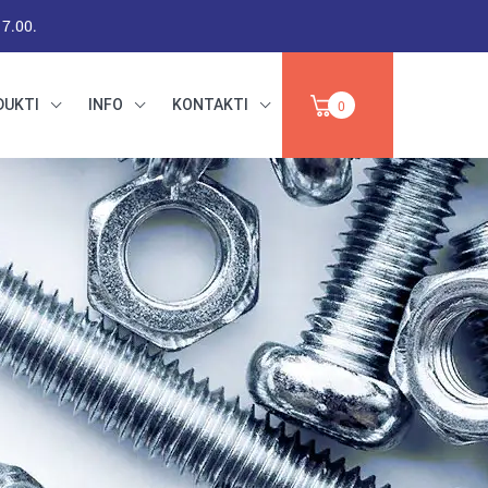
17.00.
DUKTI
INFO
KONTAKTI
0
RŪPNIECISKAIS
DARBA DROŠĪBA,
PAPĪRS,
INSTRUMENTI,
IZPĀRDOŠANA
ABRAZĪVI