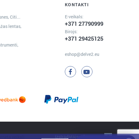
KONTAKTI
E-veikals:
nes, Citi...
+371 27790999
žas lentas,
Birojs:
+371 29425125
strumenti,
eshop@delve2.eu
Izstrādātājs:
Clarus