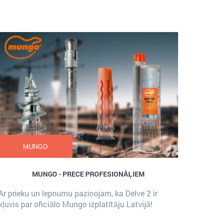
MUNGO
MUNGO - PRECE PROFESIONĀĻIEM
Ar prieku un lepnumu paziņojam, ka Delve 2 ir
kļuvis par oficiālo Mungo izplatītāju Latvijā!