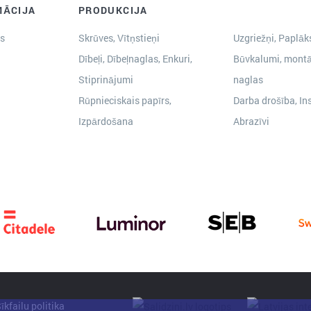
MĀCIJA
PRODUKCIJA
s
Skrūves, Vītņstieņi
Uzgriežņi, Paplāks
Dībeļi, Dībeļnaglas, Enkuri,
Būvkalumi, montā
Stiprinājumi
naglas
Rūpnieciskais papīrs,
Darba drošība, In
Izpārdošana
Abrazīvi
īkfailu politika