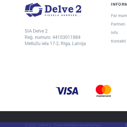
INFOR
Par mum
Partneri
SIA Delve 2
Info
Reģ. numurs: 44103011884
Kontakti
Mellužu iela 17-2, Rīga, Latvija
© 2021 Delve 2. Visas tiesības aizsargātas.
S