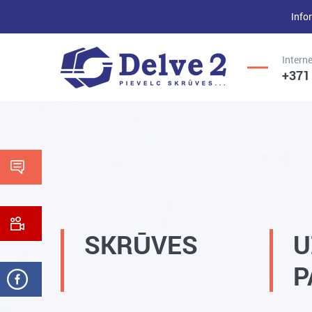
Infor
Interne
+371
UZGRIEŽŅI,
SKRŪVES,
PAPLĀKSNES,
VĪTŅSTIEŅI
CITI...
SKRŪVES
U
P