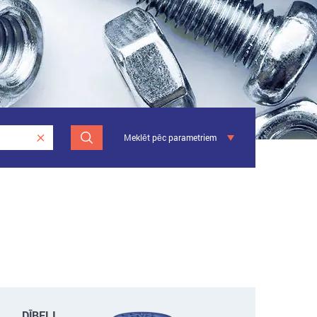
Meklēt pēc parametriem
DĪBEĻI