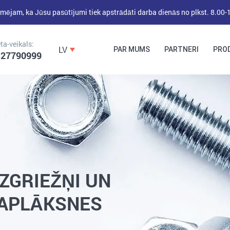
mējam, ka Jūsu pasūtījumi tiek apstrādāti darba dienās no plkst. 8.00-
ta-veikals:
LV
PAR MUMS
PARTNERI
PRO
 27790999
DĪBEĻI,
DĪBEĻNAGLAS,
BŪVKALUMI,
ENKURI,
MONTĀŽAS
STIPRINĀJUMI
LENTAS, NAGLAS
ZGRIEŽŅI UN
APLĀKSNES